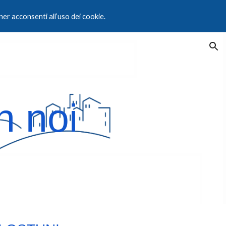
er acconsenti all’uso dei cookie.
ion
n noi