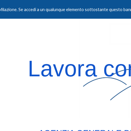
rofilazione. Se accedi a un qualunque elemento sottostante questo bann
ip to main content
Skip to navigat
Lavora co