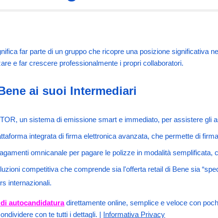
nifica far parte di un gruppo che ricopre una posizione significativa 
zare e far crescere professionalmente i propri collaboratori.
Bene ai suoi Intermediari
, un sistema di emissione smart e immediato, per assistere gli as
taforma integrata di firma elettronica avanzata, che permette di firma
agamenti omnicanale per pagare le polizze in modalità semplificata, co
oluzioni competitiva che comprende sia l'offerta retail di Bene sia “spec
s internazionali.
 di autocandidatura
direttamente online, semplice e veloce con poche
ndividere con te tutti i dettagli. |
Informativa Privacy