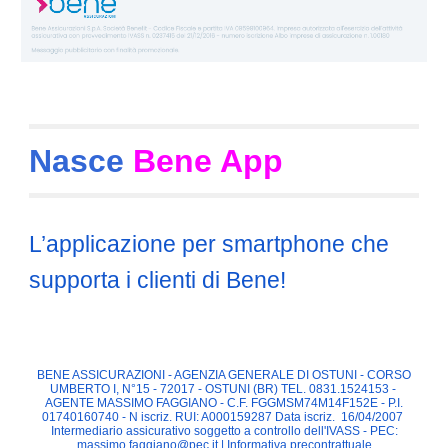
Nasce
Bene App
L’applicazione per smartphone che
supporta i clienti di Bene!
BENE ASSICURAZIONI - AGENZIA GENERALE DI OSTUNI - CORSO
UMBERTO I, N°15 - 72017 - OSTUNI (BR) TEL. 0831.1524153 -
AGENTE MASSIMO FAGGIANO - C.F. FGGMSM74M14F152E - P.I.
01740160740 - N iscriz. RUI: A000159287 Data iscriz. 16/04/2007
Intermediario assicurativo soggetto a controllo dell'IVASS - PEC:
massimo.faggiano@pec.it
|
Informativa precontrattuale