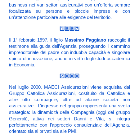
business nei vari settori assicurativi con un’offerta sempre
focalizzata su persone e piccole imprese e con
un’attenzione particolare alle esigenze del territorio.
1️⃣9️⃣9️⃣7️⃣
Massimo Faggiano
Il 1° febbraio 1997, il figlio
raccoglie il
testimone alla guida dell’Agenzia, proseguendo il cammino
imprenditoriale del padre con indubbia capacità e singolare
spirito di innovazione, anche in virtù degli studi accademici
in Economia.
2️⃣0️⃣0️⃣0️⃣
Nel luglio 2000, MAECI Assicurazioni viene acquisita dal
Gruppo Cattolica Assicurazioni, costituito da Cattolica e
altre otto compagnie, oltre ad alcune società non
assicurative. L’ingresso nel gruppo rappresenta una svolta
(
oggi del gruppo
strategica: la dinamicità della Compagnia
Generali
)
, attiva nei settori Danni e Vita, si integra
perfettamente con l’approccio consulenziale dell’
Agenzia
,
orientato sia ai privati sia alle PMI.